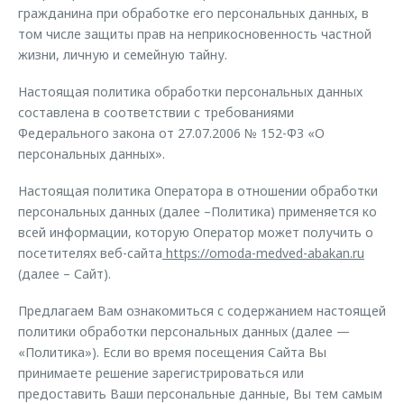
Страхование
Руководства по эксплуатации
гражданина при обработке его персональных данных, в
Обратная связь
том числе защиты прав на неприкосновенность частной
Кредитный калькулятор
Клиентская поддержка
жизни, личную и семейную тайну.
Аксессуары
O&J Автоклуб
Настоящая политика обработки персональных данных
Одежда и сувениры
Клуб владельцев OMODA
составлена в соответствии с требованиями
Федерального закона от 27.07.2006 № 152-ФЗ «О
Оригинальные аксессуары
Приложение O&J
персональных данных».
Запчасти
Аксессуары
Настоящая политика Оператора в отношении обработки
Трейд-ин
Одежда и сувениры
персональных данных (далее –Политика) применяется ко
всей информации, которую Оператор может получить о
Калькулятор трейд-ин
Оригинальные аксессуары
посетителях веб-сайта
https://omoda-medved-abakan.ru
Запчасти
(далее – Сайт).
Предлагаем Вам ознакомиться с содержанием настоящей
политики обработки персональных данных (далее —
«Политика»). Если во время посещения Сайта Вы
принимаете решение зарегистрироваться или
предоставить Ваши персональные данные, Вы тем самым