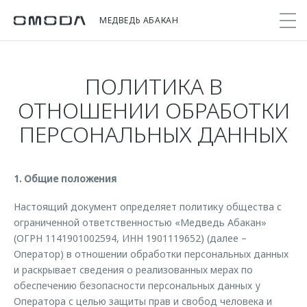
МЕДВЕДЬ АБАКАН
ПОЛИТИКА В
Покупателям
Мир OMODA
Владельцам
Модели
ОТНОШЕНИИ ОБРАБОТКИ
ПЕРСОНАЛЬНЫХ ДАННЫХ
C5
Выбор и покупка
Сервис
О бренде
от 2 299 000 ₽*
Сравнить комплектации
Записаться на сервис
Новости
Записаться на тест-драйв
Кузовной ремонт
1. Общие положения
Онлайн-сервисы
C7
Cпецпредложения
Сервисные акции
Настоящий документ определяет политику общества с
Приложение O&J
от 2 739 000 ₽*
Прайс-листы
ограниченной ответственностью «Медведь Абакан»
Поддержка
Клуб владельцев OMODA
(ОГРН 1141901002594, ИНН 1901119652) (далее –
OMODA Лизинг
Помощь на дороге
Оператор) в отношении обработки персональных данных
Бренд JAECOO
и раскрывает сведения о реализованных мерах по
Кредит и страхование
Гарантия
обеспечению безопасности персональных данных у
Правовая информация
Кредитные программы
Дополнительная техническая поддержка
Оператора с целью защиты прав и свобод человека и