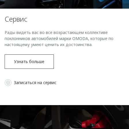
Страхование
Руководства по эксплуатации
Обратная связь
Кредитный калькулятор
Клиентская поддержка
Сервис
Аксессуары
O&J Автоклуб
Рады видеть вас во все возрастающем коллективе
Одежда и сувениры
Клуб владельцев OMODA
поклонников автомобилей марки OMODA, которые по
Оригинальные аксессуары
Приложение O&J
настоящему умеют ценить их достоинства.
Запчасти
Аксессуары
Узнать больше
Трейд-ин
Одежда и сувениры
Калькулятор трейд-ин
Оригинальные аксессуары
Записаться на сервис
Запчасти