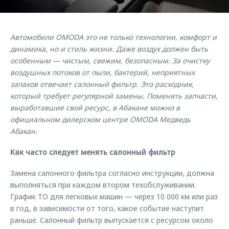
Страхование
Руководства по эксплуатации
Обратная связь
Кредитный калькулятор
Клиентская поддержка
Автомобили OMODA это не только технологии, комфорт и
Аксессуары
O&J Автоклуб
динамика, но и стиль жизни. Даже воздух должен быть
особенным — чистым, свежим, безопасным. За очистку
Одежда и сувениры
Клуб владельцев OMODA
воздушных потоков от пыли, бактерий, неприятных
Оригинальные аксессуары
Приложение O&J
запахов отвечает салонный фильтр. Это расходник,
Запчасти
который требует регулярной замены. Поменять запчасти,
Аксессуары
выработавшие свой ресурс, в Абакане можно в
Трейд-ин
Одежда и сувениры
официальном дилерском центре OMODA Медведь
Абакан.
Калькулятор трейд-ин
Оригинальные аксессуары
Запчасти
Как часто следует менять салонный фильтр
Замена салонного фильтра согласно инструкции, должна
выполняться при каждом втором техобслуживании.
График ТО для легковых машин — через 10 000 км или раз
в год, в зависимости от того, какое событие наступит
раньше. Салонный фильтр выпускается с ресурсом около