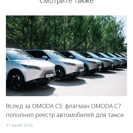
Смотрите также
Вслед за OMODA C5: флагман OMODA C7
С
пополнил реестр автомобилей для такси
п
а
31 июля 2026