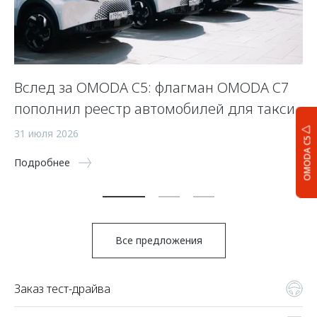
Вслед за OMODA C5: флагман OMODA C7
С
пополнил реестр автомобилей для такси
п
а
31 июля 2026
OMODA C5
5 
Подробнее
По
Все предложения
Заказ тест-драйва