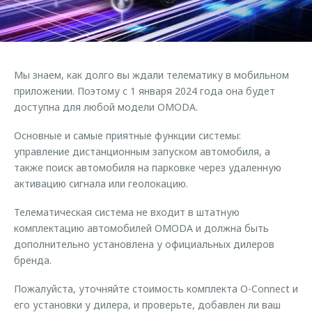
Страхование
Руководства по эксплуатации
Обратная связь
Кредитный калькулятор
Клиентская поддержка
Аксессуары
O&J Автоклуб
Мы знаем, как долго вы ждали телематику в мобильном
Одежда и сувениры
Клуб владельцев OMODA
приложении. Поэтому с 1 января 2024 года она будет
Оригинальные аксессуары
Приложение O&J
доступна для любой модели OMODA.
Запчасти
Основные и самые приятные функции системы:
Аксессуары
управление дистанционным запуском автомобиля, а
Трейд-ин
Одежда и сувениры
также поиск автомобиля на парковке через удаленную
Калькулятор трейд-ин
Оригинальные аксессуары
активацию сигнала или геолокацию.
Запчасти
Телематическая система не входит в штатную
комплектацию автомобилей OMODA и должна быть
дополнительно установлена у официальных дилеров
бренда.
Пожалуйста, уточняйте стоимость комплекта O-Connect и
его установки у дилера, и проверьте, добавлен ли ваш