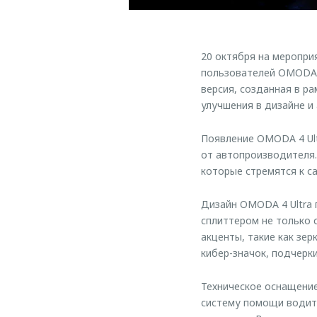
20 октября на меропр
пользователей OMODA и
версия, созданная в р
улучшения в дизайне и
Появление OMODA 4 Ul
от автопроизводителя.
которые стремятся к с
Дизайн OMODA 4 Ultra 
сплиттером не только 
акценты, такие как зе
кибер-значок, подчерк
Техническое оснащение
систему помощи водите