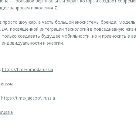
лона — большой вертикальный экран, который создает соврем
щее запросам поколения Z.
е просто шоу-кар, а часть большой экосистемы бренда. Модель
DA, посвященной интеграции технологий в повседневную жизнь
 только создавать будущее мобильности, но и привносить в 
индивидуальности и энергии.
:
https://t.me/omodarussia
arussia
:
https://t.me/jaecoo\_russia
orussia