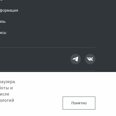
нформация
язь
висы
аузера.
боты и
числе
Google Play
App Store
нологий
Понятно