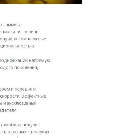
о саммита
ециальная тюнинг-
получила комплексные
кциональностью.
 модификаций напрямую
лодого поколения,
ером и передним
 скорости. Эффектные
ы и эксклюзивный
адателя.
втомобиль получит
ть в разных сценариях