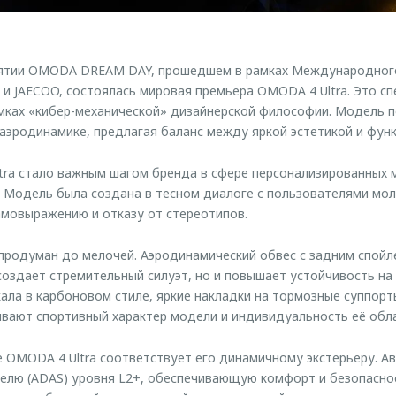
иятии OMODA DREAM DAY, прошедшем в рамках Международног
 JAECOO, состоялась мировая премьера OMODA 4 Ultra. Это сп
амках «кибер-механической» дизайнерской философии. Модель 
 аэродинамике, предлагая баланс между яркой эстетикой и фун
tra стало важным шагом бренда в сфере персонализированных
 Модель была создана в тесном диалоге с пользователями мо
амовыражению и отказу от стереотипов.
продуман до мелочей. Аэродинамический обвес с задним спойл
создает стремительный силуэт, но и повышает устойчивость на
ркала в карбоновом стиле, яркие накладки на тормозные суппорт
ивают спортивный характер модели и индивидуальность её обл
 OMODA 4 Ultra соответствует его динамичному экстерьеру. А
лю (ADAS) уровня L2+, обеспечивающую комфорт и безопаснос