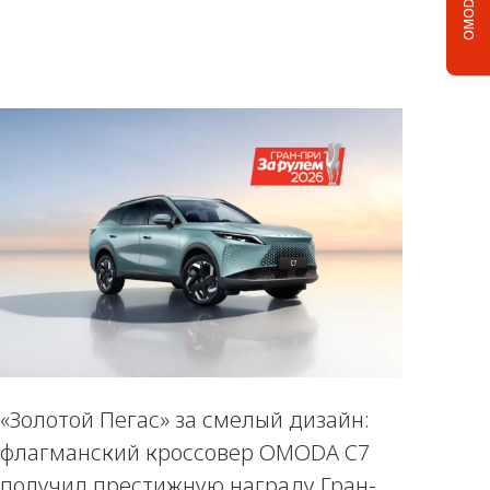
OMODA C5
«Золотой Пегас» за смелый дизайн:
флагманский кроссовер OMODA C7
получил престижную награду Гран-