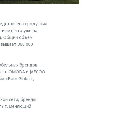
редставлена продукция
ачает, что уже на
ц. Общий объем
евышает 360 000
обильных брендов.
 сеть OMODA и JAECOO
и «Born Global»,
кой сети, бренды
опыт, меняющий