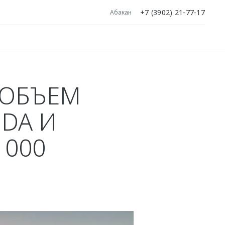
+7 (3902) 21-77-17
Абакан
 ОБЪЕМ
DA И
 000