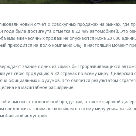
ковали новый отчет о совокупных продажах на рынках, где п
4 года была достигнута отметка в 22 499 автомобилей. Это озн
объемы ежемесячных продаж не опускаются ниже 20 000 едини
ый приходится на долю компании O&J, в настоящий момент пр
ерждают звание одних из самых быстроразвивающихся автом
изует свою продукцию в 32 странах по всему миру. Дилерская
ячи официальных шоурумов. Это является результатом стратеги
целена на масштабное расширение.
ой и высокотехнологичной продукции, а также широкой дилерс
ы предложить своим поклонникам по всему миру уникальный 
омобильной индустрии.