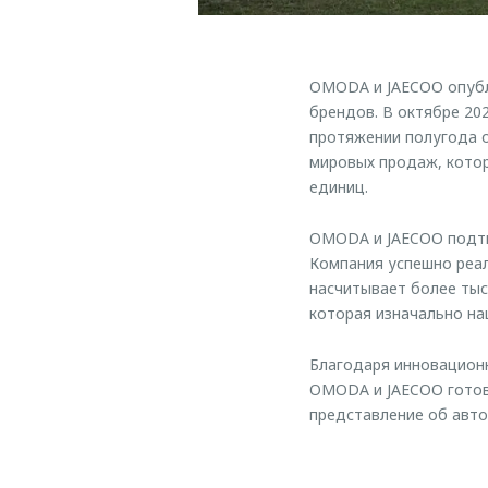
OMODA и JAECOO опубли
брендов. В октябре 202
протяжении полугода 
мировых продаж, котор
единиц.
OMODA и JAECOO подтв
Компания успешно реал
насчитывает более тыс
которая изначально на
Благодаря инновационн
OMODA и JAECOO готов
представление об авт