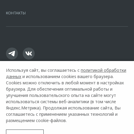
7728168971 ОГРН 1027700067328 место нахождение 107078, г.
Москва, ул. Каланчевская, д. 27. Ген.лицензия ЦБ РФ № 1326 от
КОНТАКТЫ
16.01.2015. Предложение ограничено и не является публичной
офертой.
Используя сайт, вы соглашаетесь с
политикой обработки
данных
и использованием cookies вашего браузера.
Cookies можно отключить в любой момент в настройках
браузера. Для обеспечения оптимальной работы и
улучшения пользовательского опыта на сайте могут
использоваться системы веб-аналитики (в том числе
Горячая линия OMODA:
+7 (3902) 21-77-17
Яндекс.Метрика). Продолжая использование сайта, Вы
соглашаетесь с применением указанных технологий и
© 2026 Медведь Абакан
размещением cookie-файлов.
Модельный ряд
Архивные модели
Контакты
Правовая информация