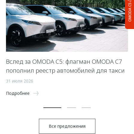
OMODA C5
Вслед за OMODA C5: флагман OMODA C7
С
пополнил реестр автомобилей для такси
п
а
31 июля 2026
5 
Подробнее
По
Все предложения