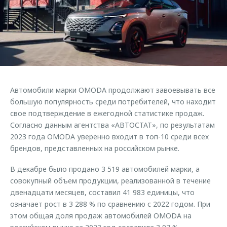
Страхование
Руководства по эксплуатации
Обратная связь
Кредитный калькулятор
Клиентская поддержка
Аксессуары
O&J Автоклуб
Одежда и сувениры
Клуб владельцев OMODA
Оригинальные аксессуары
Приложение O&J
Автомобили марки OMODA продолжают завоевывать все
Запчасти
Аксессуары
большую популярность среди потребителей, что находит
свое подтверждение в ежегодной статистике продаж.
Трейд-ин
Одежда и сувениры
Согласно данным агентства «АВТОСТАТ», по результатам
Калькулятор трейд-ин
Оригинальные аксессуары
2023 года OMODA уверенно входит в топ-10 среди всех
брендов, представленных на российском рынке.
Запчасти
В декабре было продано 3 519 автомобилей марки, а
совокупный объем продукции, реализованной в течение
двенадцати месяцев, составил 41 983 единицы, что
означает рост в 3 288 % по сравнению с 2022 годом. При
этом общая доля продаж автомобилей OMODA на