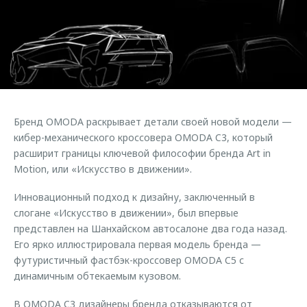
Страхование
Руководства по эксплуатации
Обратная связь
Кредитный калькулятор
Клиентская поддержка
Аксессуары
O&J Автоклуб
Одежда и сувениры
Клуб владельцев OMODA
Оригинальные аксессуары
Приложение O&J
Бренд OMODA раскрывает детали своей новой модели —
Запчасти
Аксессуары
кибер-механического кроссовера OMODA C3, который
расширит границы ключевой философии бренда Art in
Трейд-ин
Одежда и сувениры
Motion, или «Искусство в движении».
Калькулятор трейд-ин
Оригинальные аксессуары
Инновационный подход к дизайну, заключенный в
Запчасти
слогане «Искусство в движении», был впервые
представлен на Шанхайском автосалоне два года назад.
Его ярко иллюстрировала первая модель бренда —
футуристичный фастбэк-кроссовер OMODA C5 с
динамичным обтекаемым кузовом.
В OMODA C3 дизайнеры бренда отказываются от