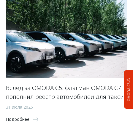
OMODA C5
Вслед за OMODA C5: флагман OMODA C7
С
пополнил реестр автомобилей для такси
п
а
31 июля 2026
5 
Подробнее
По