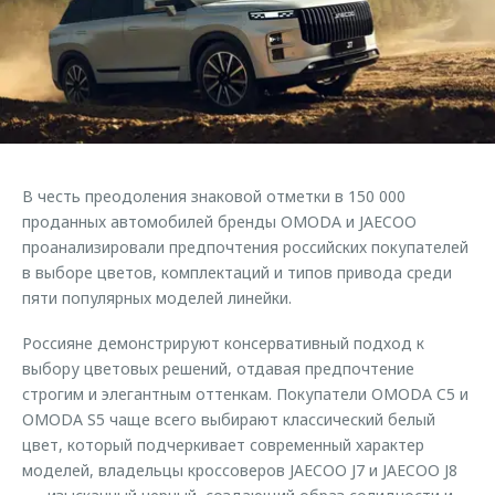
Страхование
Руководства по эксплуатации
Обратная связь
Кредитный калькулятор
Клиентская поддержка
Аксессуары
O&J Автоклуб
Одежда и сувениры
Клуб владельцев OMODA
Оригинальные аксессуары
Приложение O&J
В честь преодоления знаковой отметки в 150 000
Запчасти
Аксессуары
проданных автомобилей бренды OMODA и JAECOO
проанализировали предпочтения российских покупателей
Трейд-ин
Одежда и сувениры
в выборе цветов, комплектаций и типов привода среди
Калькулятор трейд-ин
Оригинальные аксессуары
пяти популярных моделей линейки.
Запчасти
Россияне демонстрируют консервативный подход к
выбору цветовых решений, отдавая предпочтение
строгим и элегантным оттенкам. Покупатели OMODA C5 и
OMODA S5 чаще всего выбирают классический белый
цвет, который подчеркивает современный характер
моделей, владельцы кроссоверов JAECOO J7 и JAECOO J8