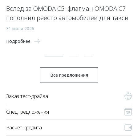
Вслед за OMODA C5: флагман OMODA C7
С
пополнил реестр автомобилей для такси
п
а
31 июля 2026
5 
Подробнее
По
Все предложения
Заказ тест-драйва
Спецпредложения
Расчет кредита