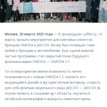
Страхование
Руководства по эксплуатации
Обратная связь
Кредитный калькулятор
Клиентская поддержка
Аксессуары
O&J Автоклуб
Одежда и сувениры
Клуб владельцев OMODA
Москва, 20 марта 2025 года
— В прошедшую субботу, 15
Оригинальные аксессуары
Приложение O&J
марта, прошло мероприятие для ключевых клиентов
Запчасти
брендов OMODA и JAECOO. Вечер был посвящен теме
Аксессуары
любви к брендам и автомобилям. Еще одной важной
Трейд-ин
Одежда и сувениры
частью программы стал закрытый показ будущего
флагмана марки OMODA — OMODA C7.
Калькулятор трейд-ин
Оригинальные аксессуары
Запчасти
Гости мероприятия имели возможность лично
познакомиться с новым OMODA C7, оценить его
выдающийся дизайн и футуристичный интерьер, открыть
для себя флагман модельного ряда JAECOO — JAECOO J8,
поучаствовать в создании арт-объекта, научиться
китайской каллиграфии и выиграть памятные призы.