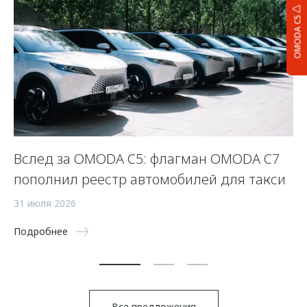
OMODA C5
Вслед за OMODA C5: флагман OMODA C7
С
пополнил реестр автомобилей для такси
п
а
31 июля 2026
5 
Подробнее
По
Все предложения