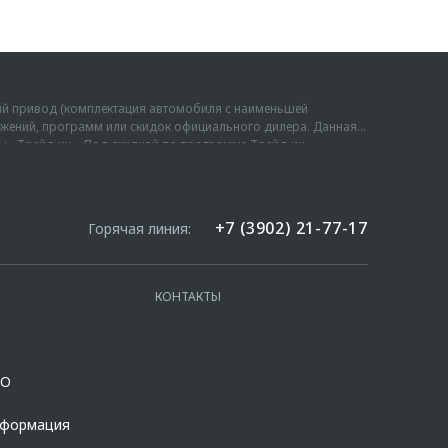
ий привод (комплектация автомобиля с наименьшей
дложений, программ или скидок официального дилера. Данная
мы «Трейд-ин». Под скидкой по программе Трейд-ин
амме, при сдаче в зачёт его стоимости принадлежащего
ий привод (комплектация автомобиля с наименьшей
торых расположен по адресу www.omoda.ru. Не является
з учета предложений официального дилера. Данная цена
е 100 000 рублей. Подробности уточняйте у официальных
024-2026 годов производства и действует в салонах
жное сочетание цветов кузова, комплектаций, оснащению,
+7 (3902) 21-77-17
Горячая линия:
 срок кредита – 12-96 мес.; сумма кредита - от 100 000 до
т уточнения в отношении выбранного автомобиля у
4,600%, на диапазонах первоначального взноса от 10,000% до
та в % годовых составляет от 10,507% до 11,151%. % ставка
льно. Указанное предложение действует в случае оформления
КОНТАКТЫ
 возможности и риски. Подробнее уточняйте в официальных
fabank.ru/get-money/auto-loan/dealers/?
ланчевская, д. 27. Ген.лицензия ЦБ РФ № 1326 от 16.01.2015.
OO
нформация