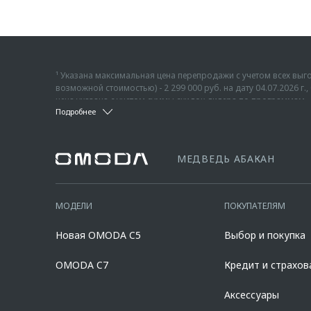
¹ Указана максимальная цена перепродажи с учетом всех в
возможной стоимостью) - 2 299 000 руб. на дату 04.07.2026 
цена указана с учетом суммы скидок дилера по программам «
Подробнее
понимается единовременная и разовая выгода потребителю 
² Указана максимальная цена перепродажи с учетом всех в
потребителю любого автомобиля с пробегом. Подробности и
возможной стоимостью) - 2 739 000 руб. - актуально на дату 
офертой.
указана с учетом суммы скидок дилера по программам «Трей
дилеров, список которых расположен по адресу www.omoda.r
³ Фактические цвета серийных автомобилей могут отличаться 
МЕДВЕДЬ АБАКАН
официальных дилеров марки OMODA до 31.08.2026 (включитель
материалам отделки, крыши, оборудование может быть опцио
10 000 000 руб. Диапазон полной стоимости кредита в % годо
официальных дилеров OMODA, список которых расположен на
90,000% от стоимости автомобиля, при сроке кредита от 12 д
составляет 7,700% при первоначальном взносе 50,000% от ст
МОДЕЛИ
ПОКУПАТЕЛЯМ
полиса КАСКО. При отказе от полиса КАСКО/отсутствии проло
дилерских центрах «Omoda». Изучите все условия кредита в р
Новая OMODA C5
Выбор и покупка
platformId=alfasite
Кредит предоставляет АО Альфа-Банк. ИНН 7
Предложение ограничено и не является публичной офертой.
OMODA C7
Кредит и страхов
Аксессуары