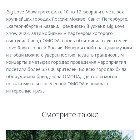
Страхование
Руководства по эксплуатации
Обратная связь
Big Love Show проходил с 10 по 12 февраля в четырех
Кредитный калькулятор
Клиентская поддержка
крупнейших городах России: Москве, Санкт-Петербурге,
Екатеринбурге и Казани. Грандиозный уикенд Big Love
Аксессуары
O&J Автоклуб
Show 2023, автомобильным партнером которого
Одежда и сувениры
Клуб владельцев OMODA
выступил бренд OMODA, вновь объединил слушателей
Love Radio со всей России! Невероятный праздник музыки
Оригинальные аксессуары
Приложение O&J
и любви можно с уверенностью назвать грандиозным -
Запчасти
Аксессуары
концерты в четырех городах проведения мероприятия
посетили более 35 000 зрителей! Во всех городах была
Трейд-ин
Одежда и сувениры
оборудована бренд-зона OMODA, где гости могли
Калькулятор трейд-ин
Оригинальные аксессуары
познакомиться с вселенной OMODA и выиграть
интересные призы.
Запчасти
Смотрите также