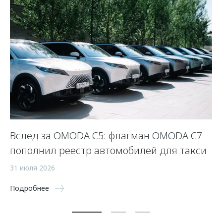
Вслед за OMODA C5: флагман OMODA C7
С
пополнил реестр автомобилей для такси
п
а
31 июля 2026
5 
Подробнее
По