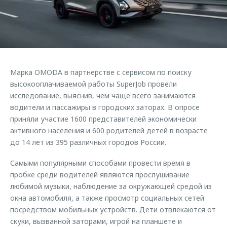
Страхование
Руководства по эксплуатации
Обратная связь
Кредитный калькулятор
Клиентская поддержка
Аксессуары
O&J Автоклуб
Одежда и сувениры
Клуб владельцев OMODA
Марка OMODA в партнерстве с сервисом по поиску
Оригинальные аксессуары
Приложение O&J
высокооплачиваемой работы SuperJob провели
Запчасти
исследование, выяснив, чем чаще всего занимаются
Аксессуары
водители и пассажиры в городских заторах. В опросе
Трейд-ин
Одежда и сувениры
приняли участие 1600 представителей экономически
активного населения и 600 родителей детей в возрасте
Калькулятор трейд-ин
Оригинальные аксессуары
до 14 лет из 395 различных городов России.
Запчасти
Самыми популярными способами провести время в
пробке среди водителей являются прослушивание
любимой музыки, наблюдение за окружающей средой из
окна автомобиля, а также просмотр социальных сетей
посредством мобильных устройств. Дети отвлекаются от
скуки, вызванной заторами, игрой на планшете и