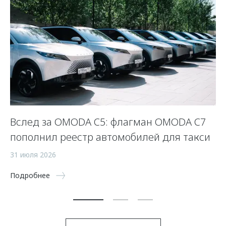
Вслед за OMODA C5: флагман OMODA C7
С
пополнил реестр автомобилей для такси
п
а
31 июля 2026
5 
Подробнее
По