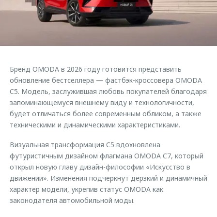
Страхование
Руководства по эксплуатации
Обратная связь
Кредитный калькулятор
Клиентская поддержка
Аксессуары
O&J Автоклуб
Одежда и сувениры
Клуб владельцев OMODA
Бренд OMODA в 2026 году готовится представить
Оригинальные аксессуары
Приложение O&J
обновление бестселлера — фастбэк-кроссовера OMODA
Запчасти
C5. Модель, заслужившая любовь покупателей благодаря
Аксессуары
запоминающемуся внешнему виду и технологичности,
Трейд-ин
Одежда и сувениры
будет отличаться более современным обликом, а также
техническими и динамическими характеристиками.
Калькулятор трейд-ин
Оригинальные аксессуары
Запчасти
Визуальная трансформация C5 вдохновлена
футуристичным дизайном флагмана OMODA C7, который
открыл новую главу дизайн-философии «Искусство в
движении». Изменения подчеркнут дерзкий и динамичный
характер модели, укрепив статус OMODA как
законодателя автомобильной моды.