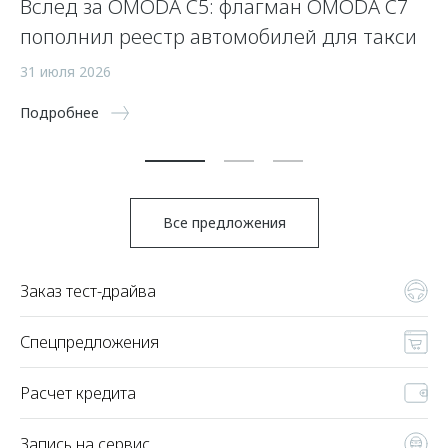
Вслед за OMODA C5: флагман OMODA C7
С
пополнил реестр автомобилей для такси
п
а
31 июля 2026
5 
Подробнее
По
Все предложения
Заказ тест-драйва
Спецпредложения
Расчет кредита
Запись на сервис