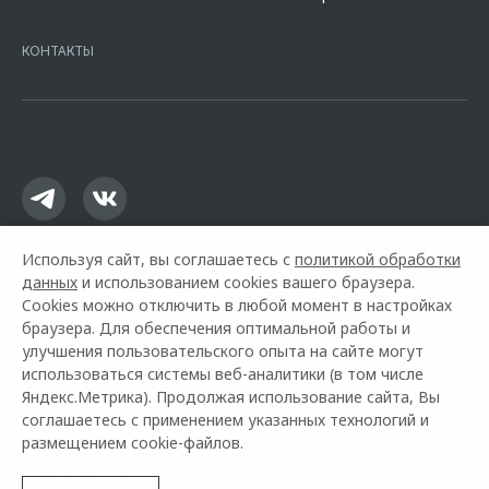
7728168971 ОГРН 1027700067328 место нахождение 107078, г.
Москва, ул. Каланчевская, д. 27. Ген.лицензия ЦБ РФ № 1326 от
КОНТАКТЫ
16.01.2015. Предложение ограничено и не является публичной
офертой.
Используя сайт, вы соглашаетесь с
политикой обработки
данных
и использованием cookies вашего браузера.
Cookies можно отключить в любой момент в настройках
браузера. Для обеспечения оптимальной работы и
улучшения пользовательского опыта на сайте могут
использоваться системы веб-аналитики (в том числе
Горячая линия OMODA:
+7 (3902) 21-77-17
Яндекс.Метрика). Продолжая использование сайта, Вы
соглашаетесь с применением указанных технологий и
© 2026 Медведь Абакан
размещением cookie-файлов.
Модельный ряд
Архивные модели
Контакты