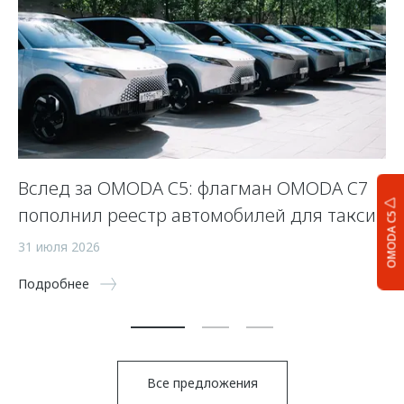
Вслед за OMODA C5: флагман OMODA C7
С
пополнил реестр автомобилей для такси
п
OMODA C5
а
31 июля 2026
5 
Подробнее
По
Все предложения