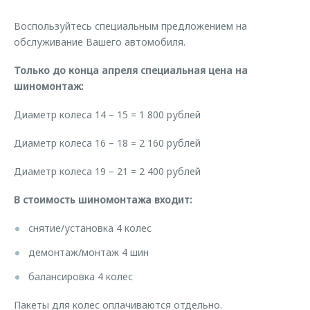
Страхование
Руководства по эксплуатации
Обратная связь
Воспользуйтесь специальным предложением на
Кредитный калькулятор
Клиентская поддержка
обслуживание Вашего автомобиля.
Аксессуары
O&J Автоклуб
Только до конца апреля специальная цена на
Одежда и сувениры
Клуб владельцев OMODA
шиномонтаж:
Оригинальные аксессуары
Приложение O&J
Диаметр колеса 14 – 15 = 1 800 рублей
Запчасти
Аксессуары
Диаметр колеса 16 – 18 = 2 160 рублей
Трейд-ин
Одежда и сувениры
Диаметр колеса 19 – 21 = 2 400 рублей
Калькулятор трейд-ин
Оригинальные аксессуары
В стоимость шиномонтажа входит:
Запчасти
снятие/установка 4 колес
демонтаж/монтаж 4 шин
балансировка 4 колес
Пакеты для колес оплачиваются отдельно.